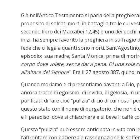
Già nell’Antico Testamento si parla della preghiera 
proposito di soldati morti in battaglia tra le cui ve
secondo libro dei Maccabei 12,45) è uno dei pochi r
inizi, ha sempre favorito la preghiera in suffragio
fede che ci lega a quanti sono morti. Sant’Agostino,
episodio: sua madre, Santa Monica, prima di morir
corpo dove volete, senza darvi pena. Di una sola c
all’altare del Signore
“. Era il 27 agosto 387, quindi 
Quando moriamo e ci presentiamo davanti a Dio, po
ancora tracce di egoismo, di invidia, di gelosia, i
purificati, di fare cioè “pulizia” di ciò di cui nostri
questo stato con il nome di purgatorio, che non è u
e il paradiso, dove si chiacchiera e si beve il caffè
Questa “pulizia” può essere anticipata in vita con l
l’affrontare con pazienza e rassegnazione le soffer