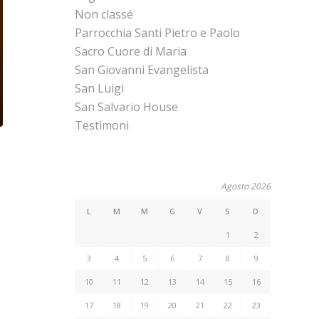
Non classé
Parrocchia Santi Pietro e Paolo
Sacro Cuore di Maria
San Giovanni Evangelista
San Luigi
San Salvario House
Testimoni
Agosto 2026
L
M
M
G
V
S
D
1
2
3
4
5
6
7
8
9
10
11
12
13
14
15
16
17
18
19
20
21
22
23