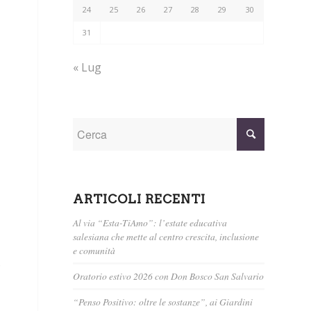
24
25
26
27
28
29
30
31
« Lug
ARTICOLI RECENTI
Al via “Esta-TiAmo”: l’estate educativa
salesiana che mette al centro crescita, inclusione
e comunità
.
Oratorio estivo 2026 con Don Bosco San Salvario
“Penso Positivo: oltre le sostanze”, ai Giardini