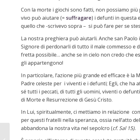
Con la morte i giochi sono fatti, non possiamo più p
vivo può aiutare (=
suffragare
) i defunti in questa
quello che -scrivevo sopra – si può fare per se stess
La nostra preghiera può aiutarli. Anche san Paolo i
Signore di perdonarli di tutto il male commesso e di a
fretta possibile… anche se in cielo non credo che esi
gli appartengono!
In particolare, l’azione più grande ed efficace è la
Padre celeste per i viventi e i defunti; Egli, che ha 
sé tutti i peccati, di tutti gli uomini, viventi o def
di Morte e Resurrezione di Gesù Cristo.
In Lui, spiritualmente, ci mettiamo in relazione con 
per questi fratelli nella speranza, ossia nell’atto del
abbandona la nostra vita nel sepolcro (
cf. Sal 15).
Notizie dalle
Parrocchie:Andate e