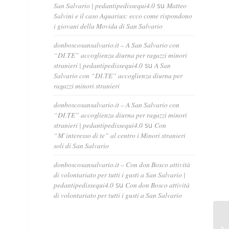
San Salvario | pedantipedissequi4.0
su
Matteo
Salvini e il caso Aquarius: ecco come rispondono
i giovani della Movida di San Salvario
donboscosansalvario.it – A San Salvario con
“DI.TE” accoglienza diurna per ragazzi minori
stranieri | pedantipedissequi4.0
su
A San
Salvario con “DI.TE” accoglienza diurna per
ragazzi minori stranieri
donboscosansalvario.it – A San Salvario con
“DI.TE” accoglienza diurna per ragazzi minori
stranieri | pedantipedissequi4.0
su
Con
“M’interesso di te” al centro i Minori stranieri
soli di San Salvario
donboscosansalvario.it – Con don Bosco attività
di volontariato per tutti i gusti a San Salvario |
pedantipedissequi4.0
su
Con don Bosco attività
di volontariato per tutti i gusti a San Salvario