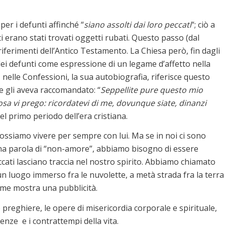
per i defunti affinché “
siano assolti dai loro peccati
“; ciò a
sti erano stati trovati oggetti rubati. Questo passo (dal
iferimenti dell’Antico Testamento. La Chiesa però, fin dagli
 dei defunti come espressione di un legame d’affetto nella
 nelle Confessioni, la sua autobiografia, riferisce questo
e gli aveva raccomandato: “
Seppellite pure questo mio
osa vi prego: ricordatevi di me, dovunque siate, dinanzi
nel primo periodo dell’era cristiana.
ssiamo vivere per sempre con lui. Ma se in noi ci sono
n una parola di “non-amore”, abbiamo bisogno di essere
 peccati lasciano traccia nel nostro spirito. Abbiamo chiamato
n luogo immerso fra le nuvolette, a metà strada fra la terra
 come mostra una pubblicità.
e preghiere, le opere di misericordia corporale e spirituale,
enze e i contrattempi della vita.