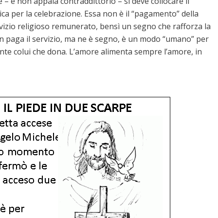
e – e non appaia contraddittorio – si deve collocare il
mica per la celebrazione. Essa non è il “pagamento” della
vizio religioso remunerato, bensì un segno che rafforza la
on paga il servizio, ma ne è segno, è un modo “umano” per
nte colui che dona. L’amore alimenta sempre l’amore, in