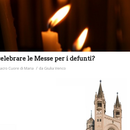
celebrare le Messe per i defunti?
/
acro Cuore di Maria
da
Giulia Venco