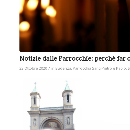
Notizie dalle Parrocchie: perchè far 
/
23 Ottobre 2020
in
Evidenza
,
Parrocchia Santi Pietro e Paolo
,
S