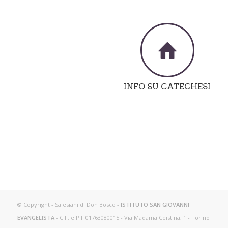
INFO SU CATECHESI
© Copyright - Salesiani di Don Bosco -
ISTITUTO SAN GIOVANNI
EVANGELISTA
- C.F. e P.I. 01763080015 - Via Madama Ceistina, 1 - Torino