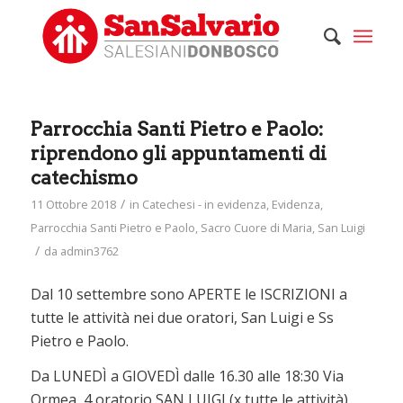
Parrocchia Santi Pietro e Paolo:
riprendono gli appuntamenti di
catechismo
/
11 Ottobre 2018
in
Catechesi - in evidenza
,
Evidenza
,
Parrocchia Santi Pietro e Paolo
,
Sacro Cuore di Maria
,
San Luigi
/
da
admin3762
Dal 10 settembre sono APERTE le ISCRIZIONI a
tutte le attività nei due oratori, San Luigi e Ss
Pietro e Paolo.
Da LUNEDÌ a GIOVEDÌ dalle 16.30 alle 18:30 Via
Ormea, 4 oratorio SAN LUIGI (x tutte le attività)