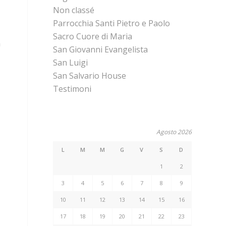
Non classé
Parrocchia Santi Pietro e Paolo
Sacro Cuore di Maria
a
San Giovanni Evangelista
San Luigi
San Salvario House
Testimoni
Agosto 2026
L
M
M
G
V
S
D
1
2
3
4
5
6
7
8
9
10
11
12
13
14
15
16
17
18
19
20
21
22
23