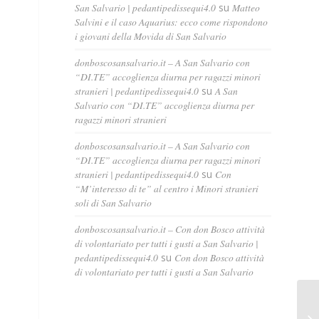
San Salvario | pedantipedissequi4.0
su
Matteo
Salvini e il caso Aquarius: ecco come rispondono
i giovani della Movida di San Salvario
donboscosansalvario.it – A San Salvario con
“DI.TE” accoglienza diurna per ragazzi minori
stranieri | pedantipedissequi4.0
su
A San
Salvario con “DI.TE” accoglienza diurna per
ragazzi minori stranieri
donboscosansalvario.it – A San Salvario con
“DI.TE” accoglienza diurna per ragazzi minori
stranieri | pedantipedissequi4.0
su
Con
“M’interesso di te” al centro i Minori stranieri
soli di San Salvario
donboscosansalvario.it – Con don Bosco attività
di volontariato per tutti i gusti a San Salvario |
pedantipedissequi4.0
su
Con don Bosco attività
di volontariato per tutti i gusti a San Salvario