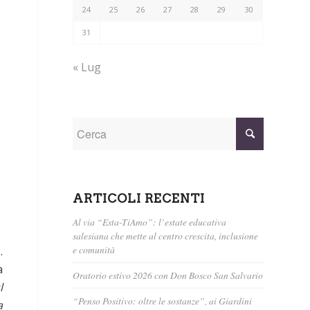
24
25
26
27
28
29
30
31
« Lug
ARTICOLI RECENTI
Al via “Esta-TiAmo”: l’estate educativa
salesiana che mette al centro crescita, inclusione
e comunità
o
.
a
Oratorio estivo 2026 con Don Bosco San Salvario
l
“Penso Positivo: oltre le sostanze”, ai Giardini
a