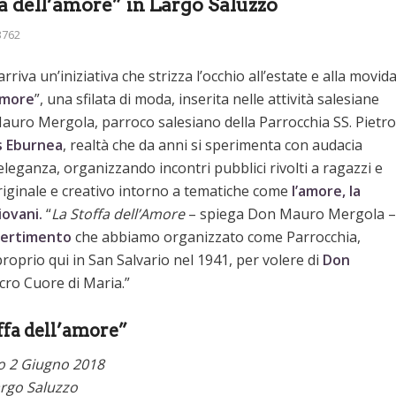
ffa dell’amore” in Largo Saluzzo
3762
arriva un’iniziativa che strizza l’occhio all’estate e alla movid
Amore
”, una sfilata di moda, inserita nelle attività salesiane
auro Mergola, parroco salesiano della Parrocchia SS. Pietro
s Eburnea
, realtà che da anni si sperimenta con audacia
’eleganza, organizzando incontri pubblici rivolti a ragazzi e
originale e creativo intorno a tematiche come
l’amore, la
giovani.
“
La Stoffa dell’Amore
– spiega Don Mauro Mergola –
vertimento
che abbiamo organizzato come Parrocchia,
roprio qui in San Salvario nel 1941, per volere di
Don
acro Cuore di Maria.”
ffa dell’amore”
o 2 Giugno 2018
rgo Saluzzo