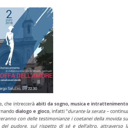
e, che intreccerà
abiti da sogno, musica e intratteniment
ernando
dialogo e gioco
, infatti “
durante la serata
– continu
izzeranno con delle testimonianze i coetanei della movida su
el pudore, sul rispetto di sé e dell’altro, attraverso l