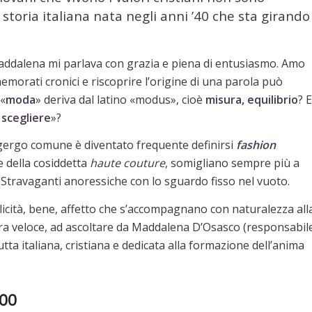
toria italiana nata negli anni ’40 che sta girando
addalena mi parlava con grazia e piena di entusiasmo. Amo
emorati cronici e riscoprire l’origine di una parola può
 «
moda
» deriva dal latino «modus», cioè
misura, equilibrio
? E
 scegliere
»?
gergo comune è diventato frequente definirsi
fashion
le della cosiddetta
haute couture
, somigliano sempre più a
 Stravaganti anoressiche con lo sguardo fisso nel vuoto.
licità, bene, affetto che s’accompagnano con naturalezza all
tura veloce, ad ascoltare da Maddalena D’Osasco (responsabil
tta italiana, cristiana e dedicata alla formazione dell’anima
000