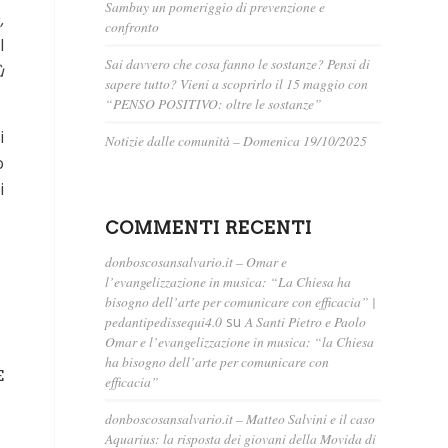
Sambuy un pomeriggio di prevenzione e
,
confronto
l
Sai davvero che cosa fanno le sostanze? Pensi di
ù
sapere tutto? Vieni a scoprirlo il 15 maggio con
“PENSO POSITIVO: oltre le sostanze”
i
Notizie dalle comunità – Domenica 19/10/2025
o
i
COMMENTI RECENTI
donboscosansalvario.it – Omar e
l’evangelizzazione in musica: “La Chiesa ha
bisogno dell’arte per comunicare con efficacia” |
pedantipedissequi4.0
su
A Santi Pietro e Paolo
Omar e l’evangelizzazione in musica: “la Chiesa
ha bisogno dell’arte per comunicare con
E
efficacia”
donboscosansalvario.it – Matteo Salvini e il caso
Aquarius: la risposta dei giovani della Movida di