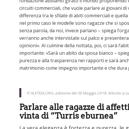
fondazione abbiamo girato il mondo proponendo un
circuiti commerciali, che vuole parlare ai giovani di
differenza tra le sfilate di abiti commerciali e quel
nel primo caso le modelle sono ragazze che si sp
senza parola, da noi, invece parlano – spiega l’orga
verranno anche intervistate sul palco e presentera
opinioni». Al culmine della nottata, poi, ci sarà l’abi
importante: «Sarà un abito da sposa bianco – spiega
purezza e alla trasparenza nei rapporti e sarà anc
matrimonio come impegno importante e che dura per
IT.ALETEIA.ORG, edizione del 30 Maggio 2018. Articolo a cu
Parlare alle ragazze di affett
vinta di “Turris eburnea”
La vera eleganza è fortezza e purezza, le gi