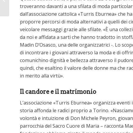
Basilica di Maria
troveranno davanti a una sfilata di moda particola
Ausiliatrice
dall’associazione cattolica «Turris Eburnea» che h
proporre percorsi di moda alternativi a quelli dei ci
veicolare messaggi grazie alle sfilate. «È una coll
da noi e affidata a sarti che hanno tradotto in stoff
Madin D’Osasco, una delle organizzatrici -. Lo scop
di incontrare i giovani attraverso la moda e di offri
comunichino dignità e bellezza attraverso il pudore e
quindi, che esaltino il valore delle donne ma che r
in merito alla virtù».
Il candore e il matrimonio
L’associazione «Turris Eburnea» organizza eventi i
storia affonda le radici proprio a Torino. «Nascia
volontà e intuizione di Don Michele Peyron, giovan
parrocchia del Sacro Cuore di Maria – racconta Mad