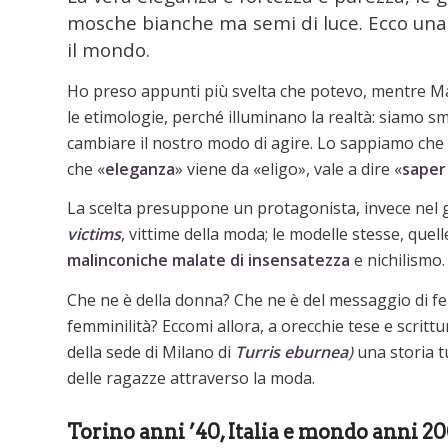
mosche bianche ma semi di luce. Ecco una s
il mondo.
Ho preso appunti più svelta che potevo, mentre M
le etimologie, perché illuminano la realtà: siamo sm
cambiare il nostro modo di agire. Lo sappiamo che
che «
eleganza
» viene da «eligo», vale a dire «
saper
La scelta presuppone un protagonista, invece nel 
victims
, vittime della moda; le modelle stesse, quel
malinconiche malate di insensatezza
e nichilismo.
Che ne è della donna? Che ne è del messaggio di fe
femminilità? Eccomi allora, a orecchie tese e scrit
della sede di Milano di
Turris eburnea
)
una storia tu
delle ragazze attraverso la moda.
Torino anni ’40, Italia e mondo anni 2