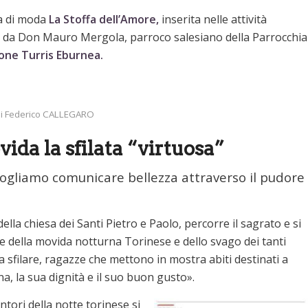
ta di moda
La Stoffa dell’Amore,
inserita nelle attività
a da Don Mauro Mergola, parroco salesiano della Parrocchia
ione Turris Eburnea.
 di Federico CALLEGARO
ida la sfilata “virtuosa”
Vogliamo comunicare bellezza attraverso il pudore
la chiesa dei Santi Pietro e Paolo, percorre il sagrato e si
te della movida notturna Torinese e dello svago dei tanti
, a sfilare, ragazze che mettono in mostra abiti destinati a
na, la sua dignità e il suo buon gusto».
ntori della notte torinese si