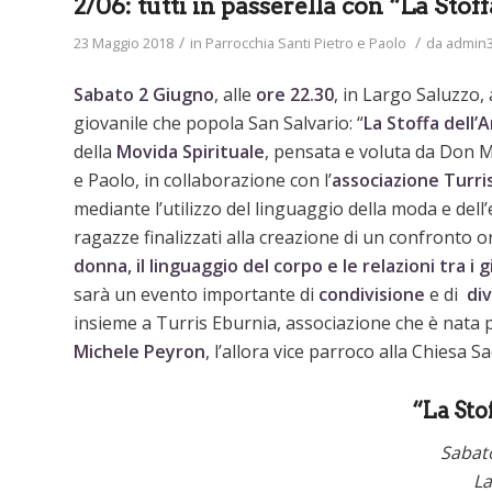
2/06: tutti in passerella con “La Sto
/
/
23 Maggio 2018
in
Parrocchia Santi Pietro e Paolo
da
admin
Sabato 2 Giugno
, alle
ore 22.30
, in Largo Saluzzo, 
giovanile che popola San Salvario: “
La Stoffa dell’
della
Movida Spirituale
, pensata e voluta da Don M
e Paolo, in collaborazione con l’
associazione Turri
mediante l’utilizzo del linguaggio della moda e dell
ragazze finalizzati alla creazione di un confronto 
donna, il linguaggio del corpo e le relazioni tra i 
sarà un evento importante di
condivisione
e di
di
insieme a Turris Eburnia, associazione che è nata p
Michele Peyron
, l’allora vice parroco alla Chiesa S
“La Sto
Sabat
La