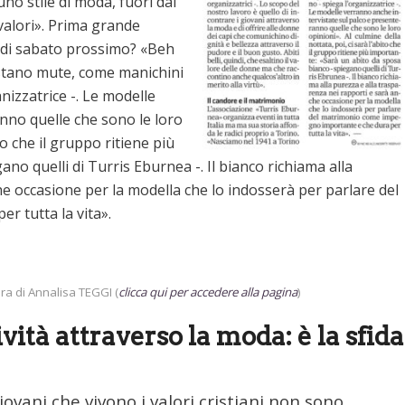
o stile di moda, fuori dai
 valori». Prima grande
la di sabato prossimo? «Beh
ostano mute, come manichini
nizzatrice -. Le modelle
nno quelle che sono le loro
to che il gruppo ritiene più
no quelli di Turris Eburnea -. Il bianco richiama alla
he occasione per la modella che lo indosserà per parlare del
 tutta la vita».
ra di Annalisa TEGGI (
clicca qui per accedere alla pagina
)
ività attraverso la moda: è la sfida
ovani che vivono i valori cristiani non sono