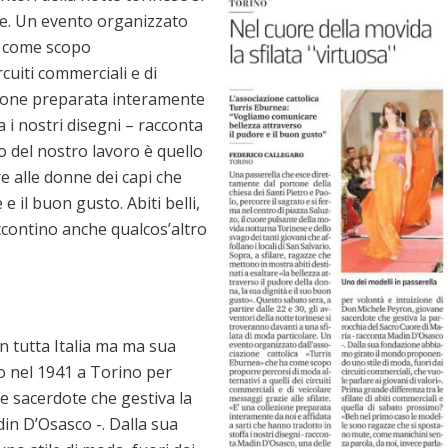
re. Un evento organizzato
a come scopo
rcuiti commerciali e di
ezione preparata interamente
a i nostri disegni – racconta
o del nostro lavoro è quello
re alle donne dei capi che
 il buon gusto. Abiti belli,
accontino anche qualcos’altro
n tutta Italia ma ma sua
mo nel 1941 a Torino per
e sacerdote che gestiva la
in D’Osasco -. Dalla sua