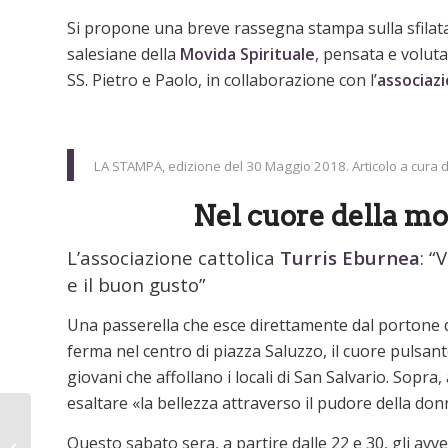
Si propone una breve rassegna stampa sulla sfila
salesiane della
Movida Spirituale
, pensata e volut
SS. Pietro e Paolo, in collaborazione con l’
associaz
LA STAMPA, edizione del 30 Maggio 2018. Articolo a cura
Nel cuore della mov
L’associazione cattolica
Turris Eburnea
: “
e il buon gusto”
Una passerella che esce direttamente dal portone del
ferma nel centro di piazza Saluzzo, il cuore pulsan
giovani che affollano i locali di San Salvario. Sopra
esaltare «la bellezza attraverso il pudore della don
17/05: Gruppo anziani
in pellegrinaggio alla
Questo sabato sera, a partire dalle 22 e 30, gli avve