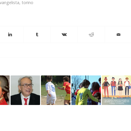
vangelista
,
torino