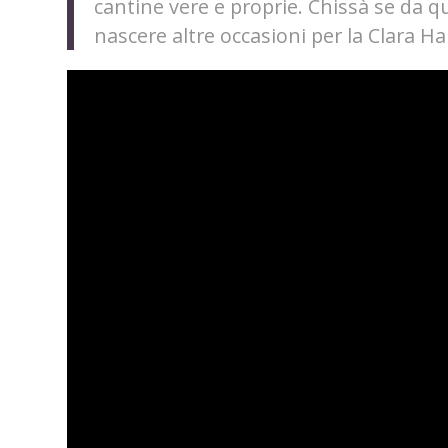
cantine vere e proprie. Chissà se da 
nascere altre occasioni per la Clara H