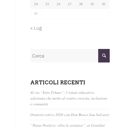
24
25
26
27
28
29
30
31
« Lug
ARTICOLI RECENTI
Al via “Esta-TiAmo”: l’estate educativa
salesiana che mette al centro crescita, inclusione
e comunità
Oratorio estivo 2026 con Don Bosco San Salvario
“Penso Positivo: oltre le sostanze”, ai Giardini