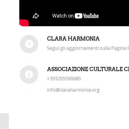
CLARA HARMONIA
Segui gli aggiornamenti sulla Pagina 
ASSOCIAZIONE CULTURALE 
+393205590680
info@claraharmonia.org
All’Auxilium San Luigi
una “stagione