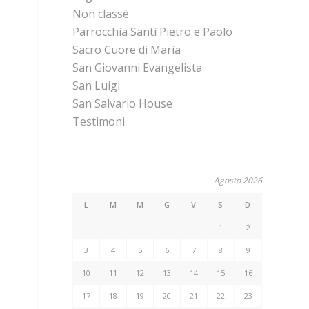
Non classé
Parrocchia Santi Pietro e Paolo
Sacro Cuore di Maria
San Giovanni Evangelista
San Luigi
San Salvario House
Testimoni
Agosto 2026
L
M
M
G
V
S
D
1
2
3
4
5
6
7
8
9
10
11
12
13
14
15
16
17
18
19
20
21
22
23