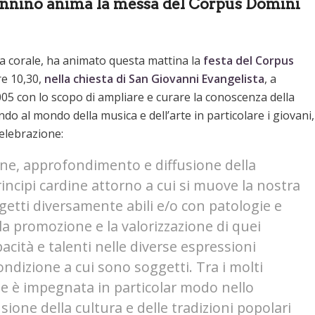
annino anima la messa del Corpus Domini
ua corale, ha animato questa mattina la
festa del Corpus
re 10,30,
nella chiesta di San Giovanni Evangelista
, a
005 con lo scopo di ampliare e curare la conoscenza della
ndo al mondo della musica e dell’arte in particolare i giovani,
celebrazione:
one, approfondimento e diffusione della
rincipi cardine attorno a cui si muove la nostra
getti diversamente abili e/o con patologie e
è la promozione e la valorizzazione di quei
acità e talenti nelle diverse espressioni
ndizione a cui sono soggetti. Tra i molti
one è impegnata in particolar modo nello
usione della cultura e delle tradizioni popolari