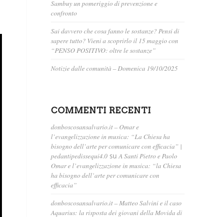
Sambuy un pomeriggio di prevenzione e
confronto
Sai davvero che cosa fanno le sostanze? Pensi di
sapere tutto? Vieni a scoprirlo il 15 maggio con
“PENSO POSITIVO: oltre le sostanze”
Notizie dalle comunità – Domenica 19/10/2025
COMMENTI RECENTI
donboscosansalvario.it – Omar e
l’evangelizzazione in musica: “La Chiesa ha
bisogno dell’arte per comunicare con efficacia” |
pedantipedissequi4.0
su
A Santi Pietro e Paolo
Omar e l’evangelizzazione in musica: “la Chiesa
ha bisogno dell’arte per comunicare con
efficacia”
donboscosansalvario.it – Matteo Salvini e il caso
Aquarius: la risposta dei giovani della Movida di