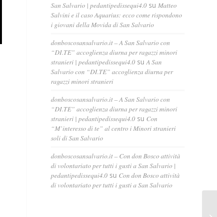
San Salvario | pedantipedissequi4.0
su
Matteo
Salvini e il caso Aquarius: ecco come rispondono
i giovani della Movida di San Salvario
donboscosansalvario.it – A San Salvario con
“DI.TE” accoglienza diurna per ragazzi minori
stranieri | pedantipedissequi4.0
su
A San
Salvario con “DI.TE” accoglienza diurna per
ragazzi minori stranieri
donboscosansalvario.it – A San Salvario con
“DI.TE” accoglienza diurna per ragazzi minori
stranieri | pedantipedissequi4.0
su
Con
“M’interesso di te” al centro i Minori stranieri
soli di San Salvario
donboscosansalvario.it – Con don Bosco attività
di volontariato per tutti i gusti a San Salvario |
pedantipedissequi4.0
su
Con don Bosco attività
di volontariato per tutti i gusti a San Salvario