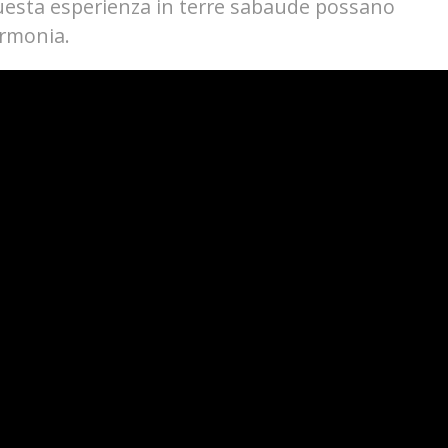
questa esperienza in terre sabaude possano
armonia.