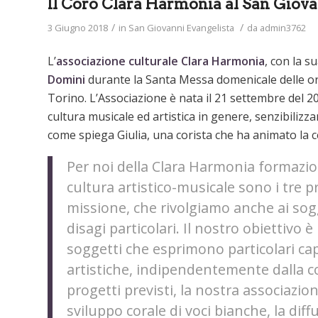
Il Coro Clara Harmonia al San Giov
/
/
3 Giugno 2018
in
San Giovanni Evangelista
da
admin3762
L’
associazione culturale Clara Harmonia
, con la s
Domini
durante la Santa Messa domenicale delle o
Torino. L’Associazione è nata il 21 settembre del 2
cultura musicale ed artistica in genere, senzibilizza
come spiega Giulia, una corista che ha animato la 
Per noi della Clara Harmonia formazi
cultura artistico-musicale sono i tre p
missione, che rivolgiamo anche ai sog
disagi particolari. Il nostro obiettivo 
soggetti che esprimono particolari cap
artistiche, indipendentemente dalla co
progetti previsti, la nostra associazi
sviluppo corale di voci bianche, la diff