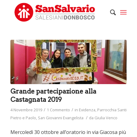
ha
:
Grande partecipazione alla
Castagnata 2019
/
/
4 Novembre 2019
1 Commento
in
Evidenza
,
Parrocchia Santi
/
Pietro e Paolo
,
San Giovanni Evangelista
da
Giulia Venco
Mercoledì 30 ottobre all’oratorio in via Giacosa più