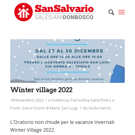
Winter village 2022
/
18 Novembre 2022
in
Evidenza
,
Parrocchia Santi Pietro e
/
Paolo
,
Sacro Cuore di Maria
,
San Luigi
da
Giulia Venco
L’Oratorio non chiude per le vacanze invernali:
Winter Village 2022.