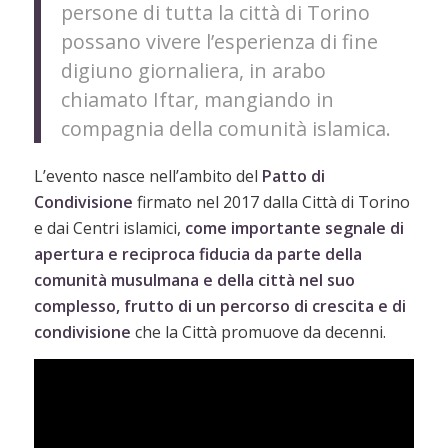
persone di tutta la città di Torino
possano vivere l’esperienza di fine
digiuno giornaliera, in arabo
chiamato Iftar, mangiando in
compagnia della comunità islamica.
L’evento nasce nell’ambito del
Patto di
Condivisione
firmato nel 2017 dalla Città di Torino
e dai Centri islamici,
come importante segnale di
apertura e reciproca fiducia da parte della
comunità musulmana e della città nel suo
complesso, frutto di un percorso di crescita e di
condivisione
che la Città promuove da decenni.