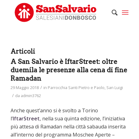
Articoli
A San Salvario è IftarStreet: oltre
duemila le presenze alla cena di fine
Ramadan
/
29 Maggio 2018
in
Parrocchia Santi Pietro e Paolo
,
San Luigi
/
da
admin3762
Anche quest’anno si è svolto a Torino
l’
IftarStreet
, nella sua quinta edizione, l’iniziativa
più attesa di Ramadan nella città sabauda inserita
all’interno del programma Moschee Aperte –