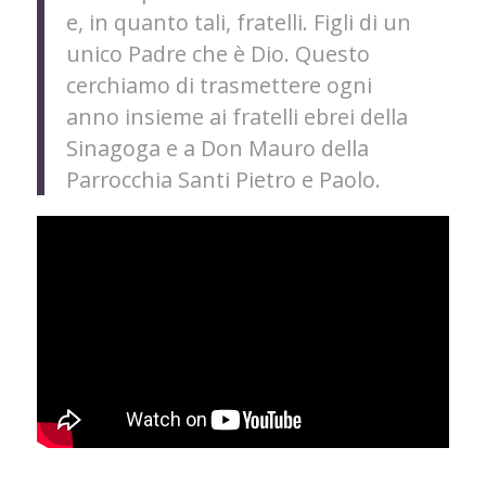
e, in quanto tali, fratelli. Figli di un
unico Padre che è Dio. Questo
cerchiamo di trasmettere ogni
anno insieme ai fratelli ebrei della
Sinagoga e a Don Mauro della
Parrocchia Santi Pietro e Paolo.