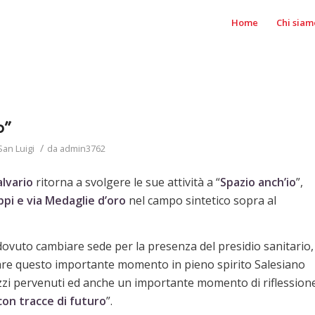
Home
Chi siam
o”
/
San Luigi
da
admin3762
alvario
ritorna a svolgere le sue attività a “
Spazio anch’io
”,
ppi e via Medaglie d’oro
nel campo sintetico sopra al
dovuto cambiare sede per la presenza del presidio sanitario,
giare questo importante momento in pieno spirito Salesiano
zzi pervenuti ed anche un importante momento di riflession
con tracce di futuro
”.