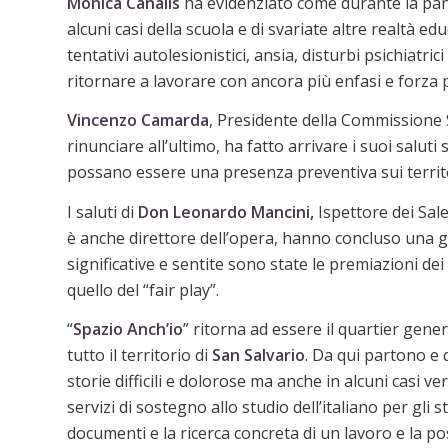
Monica Canalis
ha evidenziato come durante la pande
alcuni casi della scuola e di svariate altre realtà ed
tentativi autolesionistici, ansia, disturbi psichiatr
ritornare a lavorare con ancora più enfasi e forza
Vincenzo Camarda
, Presidente della Commissione Sa
rinunciare all’ultimo, ha fatto arrivare i suoi salu
possano essere una presenza preventiva sui territo
I saluti di
Don Leonardo Mancini,
Ispettore dei Sal
è anche direttore dell’opera, hanno concluso una g
significative e sentite sono state le premiazioni dei
quello del “fair play”.
“
Spazio Anch’io
” ritorna ad essere il quartier gener
tutto il territorio di
San Salvario
. Da qui partono e q
storie difficili e dolorose ma anche in alcuni casi ver
servizi di sostegno allo studio dell’italiano per gli 
documenti e la ricerca concreta di un lavoro e la poss