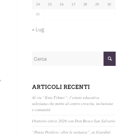
24
25
26
27
28
29
30
31
« Lug
o
ARTICOLI RECENTI
Al via “Esta-TiAmo”: l’estate educativa
salesiana che mette al centro crescita, inclusione
e comunità
Oratorio estivo 2026 con Don Bosco San Salvario
“Penso Positivo: oltre le sostanze”, ai Giardini