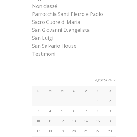
Non classé
Parrocchia Santi Pietro e Paolo
Sacro Cuore di Maria
San Giovanni Evangelista
San Luigi
San Salvario House
Testimoni
Agosto 2026
L
M
M
G
V
S
D
1
2
3
4
5
6
7
8
9
10
11
12
13
14
15
16
17
18
19
20
21
22
23