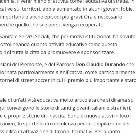
mia, il venir meno di attività come l’educativa di strada, in
ucative sui territori, abbia aumentato in alcuni giovani fobie,
ici importanti e anche episodi più gravi. Ora è necessario
 perché quello che si è perso venga recuperato.
nità e Servizi Sociali, che per motivi istituzionali ha dovuto
ti sottolineando quanto attività educative come questa
ri di tutta la città da promuovere e sponsorizzare.
esiani del Piemonte, e del Parroco
Don Claudio Durando
che
iornata particolarmente significativa, come particolarmente
 tornei di street soccer in cui il premio più importante è stat
ale di un’attività educativa molto articolata che si dirama su
ui convergono le storie di tanti giovani italiani e stranieri,
e e proprie storie di rinascita. Sono di nuovo attivi in loco i
stranieri, lo sportello di consulenza per la compilazione dei
ibilità di attivazione di tirocini formativi. Per quanto