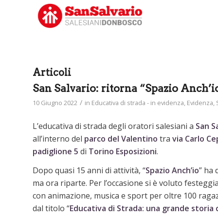
Articoli
San Salvario: ritorna “Spazio Anch’i
/
10 Giugno 2022
in
Educativa di strada - in evidenza
,
Evidenza
,
L’educativa di strada degli oratori salesiani a
San S
all’interno del
parco del Valentino
tra
via Carlo Ce
padiglione 5
di
Torino Esposizioni
.
Dopo quasi 15 anni di attività, “
Spazio Anch’io
” ha 
ma ora riparte. Per l’occasione si è voluto festeg
con animazione, musica e sport per oltre 100 raga
dal titolo “
Educativa di Strada: una grande storia 