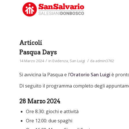
Articoli
Pasqua Days
/
/
14 Marzo 2024
in
Evidenza
,
San Luigi
da
admin3762
Si avvicina la Pasqua e l’
Oratorio San Luigi
è pronto
Di seguito il programma completo degli appuntame
28 Marzo 2024
Ore 8.30: giochi e attività
Ore 12.00: due spaghi