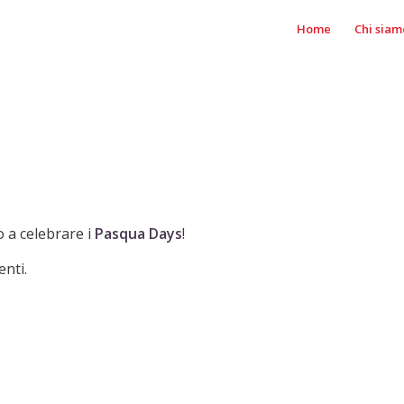
Home
Chi siam
 a celebrare i
Pasqua
Days
!
nti.