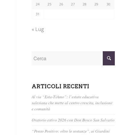
24
25
26
27
28
29
30
31
« Lug
ARTICOLI RECENTI
Al via “Esta-TiAmo”: l’estate educativa
salesiana che mette al centro crescita, inclusione
e comunità
Oratorio estivo 2026 con Don Bosco San Salvario
“Penso Positivo: oltre le sostanze”, ai Giardini