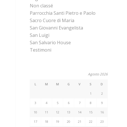
Non classé
Parrocchia Santi Pietro e Paolo
Sacro Cuore di Maria
San Giovanni Evangelista
San Luigi
San Salvario House
Testimoni
Agosto 2026
L
M
M
G
V
S
D
1
2
3
4
5
6
7
8
9
10
11
12
13
14
15
16
17
18
19
20
21
22
23