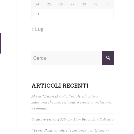
24
25
26
27
28
29
30
31
« Lug
ARTICOLI RECENTI
Al via “Esta-TiAmo”: l’estate educativa
salesiana che mette al centro crescita, inclusione
e comunità
Oratorio estivo 2026 con Don Bosco San Salvario
“Penso Positivo: oltre le sostanze”, ai Giardini