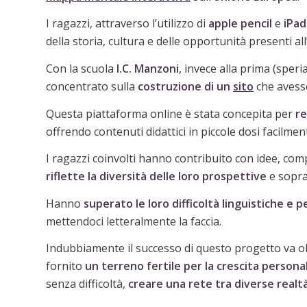
I ragazzi, attraverso l’utilizzo di
apple
pencil
e
iPad
della storia, cultura e delle opportunità presenti a
Con la scuola
I.C. Manzoni
, invece alla prima (speri
concentrato sulla
costruzione di un
sito
che avess
Questa piattaforma online è stata concepita per
re
offrendo contenuti didattici in piccole dosi facilment
I ragazzi coinvolti hanno contribuito con idee, co
riflette la diversità delle loro prospettive
e sopra
Hanno
superato le loro difficoltà linguistiche e p
mettendoci letteralmente la faccia.
Indubbiamente il successo di questo progetto va olt
fornito
un terreno fertile per la crescita personal
senza difficoltà,
creare una rete tra diverse realt