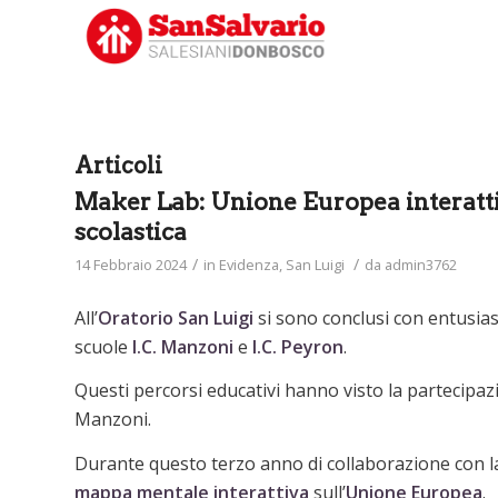
Articoli
Maker Lab: Unione Europea interatti
scolastica
/
/
14 Febbraio 2024
in
Evidenza
,
San Luigi
da
admin3762
All’
Oratorio San Luigi
si sono conclusi con entusias
scuole
I.C. Manzoni
e
I.C. Peyron
.
Questi percorsi educativi hanno visto la partecipaz
Manzoni.
Durante questo terzo anno di collaborazione con l
mappa mentale interattiva
sull’
Unione Europea
.