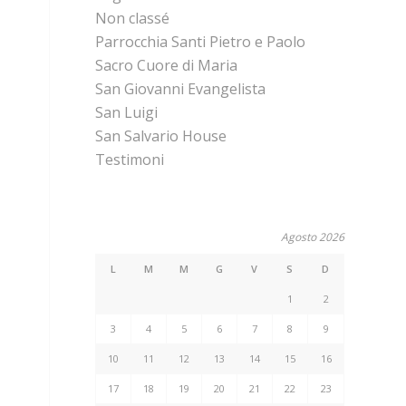
Non classé
Parrocchia Santi Pietro e Paolo
Sacro Cuore di Maria
San Giovanni Evangelista
San Luigi
San Salvario House
Testimoni
Agosto 2026
L
M
M
G
V
S
D
1
2
3
4
5
6
7
8
9
10
11
12
13
14
15
16
17
18
19
20
21
22
23