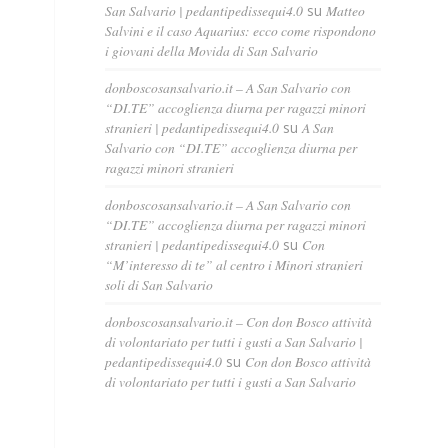
San Salvario | pedantipedissequi4.0
su
Matteo
Salvini e il caso Aquarius: ecco come rispondono
i giovani della Movida di San Salvario
donboscosansalvario.it – A San Salvario con
“DI.TE” accoglienza diurna per ragazzi minori
stranieri | pedantipedissequi4.0
su
A San
Salvario con “DI.TE” accoglienza diurna per
ragazzi minori stranieri
donboscosansalvario.it – A San Salvario con
“DI.TE” accoglienza diurna per ragazzi minori
stranieri | pedantipedissequi4.0
su
Con
“M’interesso di te” al centro i Minori stranieri
soli di San Salvario
donboscosansalvario.it – Con don Bosco attività
di volontariato per tutti i gusti a San Salvario |
pedantipedissequi4.0
su
Con don Bosco attività
di volontariato per tutti i gusti a San Salvario