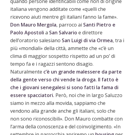
quando persone identificabili come non di origine
italiana vengono additate come «quelli che
ricevono aiuti mentre gli italiani fanno la fame».
Don Mauro Mergola
, parroco ai
Santi Pietro e
Paolo Apostoli
a
San Salvario
e direttore
dell’oratorio salesiano
San Luigi di via Ormea
, tra i
più «mondiali» della città, ammette che «c’è un
clima di maggior sospetto rispetto ad un po’ di
tempo fa e i ragazzi sentono disagio.
Naturalmente
c’è un grande malessere da parte
della gente verso chi vende la droga. Il fatto è
che i giovani senegalesi si sono fatti la fama di
essere spacciatori.
Però, noi che in largo Saluzzo
siamo in mezzo alla movida, sappiamo che
vendono alla grande anche gli italiani, solo che
non sono riconoscibili». Don Mauro combatte con
l’arma della conoscenza e del coinvolgimento. «In
settembre in parrocchia apriremo un
housing
per