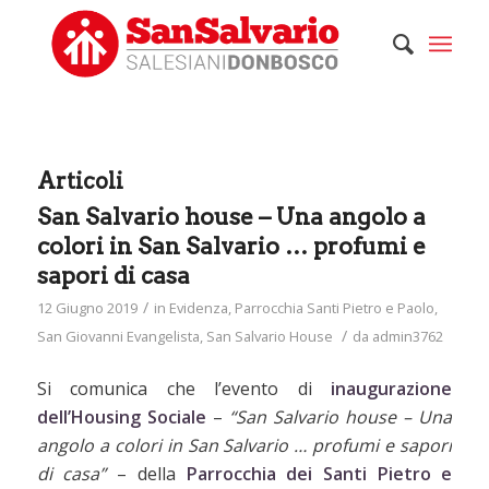
Articoli
San Salvario house – Una angolo a
colori in San Salvario … profumi e
sapori di casa
/
12 Giugno 2019
in
Evidenza
,
Parrocchia Santi Pietro e Paolo
,
/
San Giovanni Evangelista
,
San Salvario House
da
admin3762
Si comunica che l’evento di
inaugurazione
dell’Housing Sociale
–
“San Salvario house – Una
angolo a colori in San Salvario … profumi e sapori
di casa”
– della
Parrocchia dei Santi Pietro e