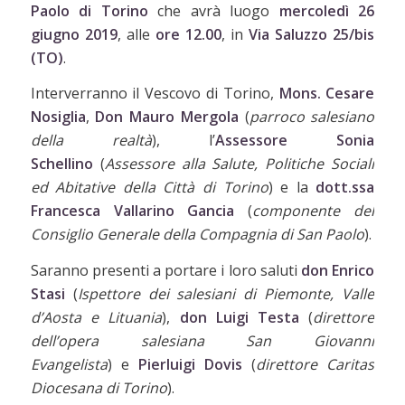
Paolo di Torino
che avrà luogo
mercoledì 26
giugno 2019
, alle
ore 12.00
, in
Via Saluzzo 25/bis
(TO)
.
Interverranno il Vescovo di Torino,
Mons. Cesare
Nosiglia
,
Don Mauro Mergola
(
parroco salesiano
della realtà
), l’
Assessore Sonia
Schellino
(
Assessore alla Salute, Politiche Sociali
ed Abitative della Città di Torino
) e la
dott.ssa
Francesca Vallarino Gancia
(
componente del
Consiglio Generale della Compagnia di San Paolo
).
Saranno presenti a portare i loro saluti
don Enrico
Stasi
(
Ispettore dei salesiani di Piemonte, Valle
d’Aosta e Lituania
),
don
Luigi Testa
(
direttore
dell’opera salesiana San Giovanni
Evangelista
) e
Pierluigi Dovis
(
direttore Caritas
Diocesana di Torino
).