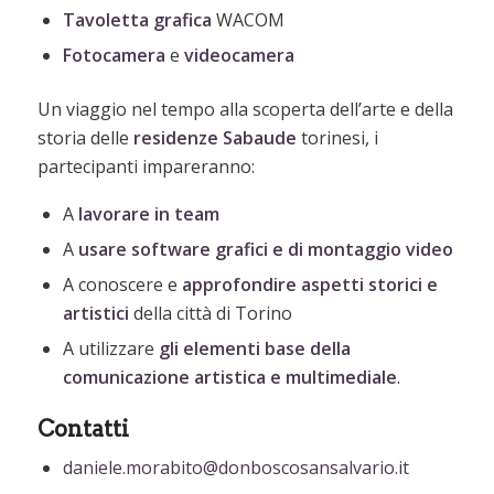
Tavoletta
grafica
WACOM
Fotocamera
e
videocamera
Un viaggio nel tempo alla scoperta dell’arte e della
storia delle
residenze
Sabaude
torinesi, i
partecipanti impareranno:
A
lavorare
in
team
A
usare software grafici e di montaggio video
A conoscere e
approfondire aspetti storici e
artistici
della città di Torino
A utilizzare
gli elementi base della
comunicazione artistica e multimediale
.
Contatti
daniele.morabito@donboscosansalvario.it