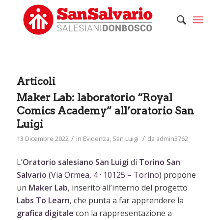
Articoli
Maker Lab: laboratorio “Royal
Comics Academy” all’oratorio San
Luigi
/
/
13 Dicembre 2022
in
Evidenza
,
San Luigi
da
admin3762
L’
Oratorio salesiano San Luigi
di
Torino San
Salvario
(
Via Ormea, 4 · 10125 – Torino
) propone
un
Maker Lab
, inserito all’interno del progetto
Labs
To
Learn
, che punta a far apprendere la
grafica digitale
con la rappresentazione a