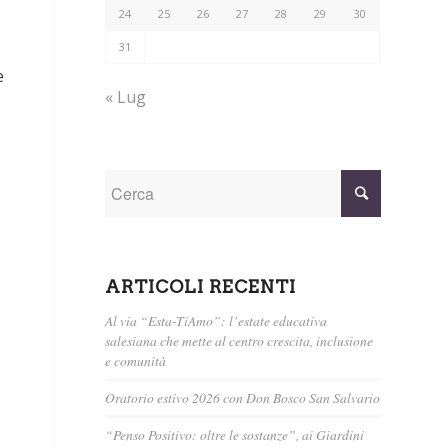
24
25
26
27
28
29
30
31
e
« Lug
ARTICOLI RECENTI
Al via “Esta-TiAmo”: l’estate educativa
salesiana che mette al centro crescita, inclusione
e comunità
Oratorio estivo 2026 con Don Bosco San Salvario
“Penso Positivo: oltre le sostanze”, ai Giardini