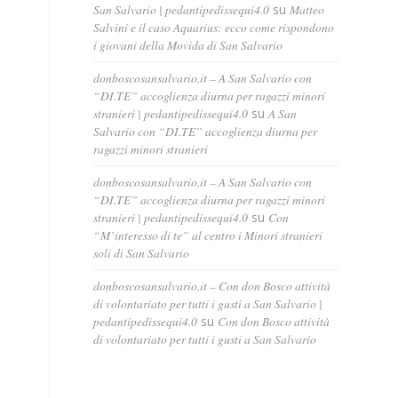
San Salvario | pedantipedissequi4.0
su
Matteo
Salvini e il caso Aquarius: ecco come rispondono
i giovani della Movida di San Salvario
donboscosansalvario.it – A San Salvario con
“DI.TE” accoglienza diurna per ragazzi minori
stranieri | pedantipedissequi4.0
su
A San
Salvario con “DI.TE” accoglienza diurna per
ragazzi minori stranieri
donboscosansalvario.it – A San Salvario con
“DI.TE” accoglienza diurna per ragazzi minori
stranieri | pedantipedissequi4.0
su
Con
“M’interesso di te” al centro i Minori stranieri
soli di San Salvario
donboscosansalvario.it – Con don Bosco attività
di volontariato per tutti i gusti a San Salvario |
pedantipedissequi4.0
su
Con don Bosco attività
di volontariato per tutti i gusti a San Salvario