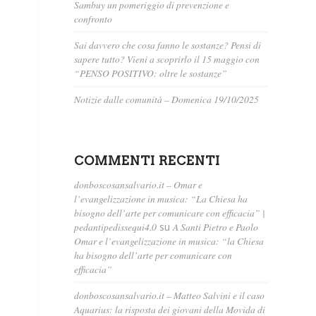
Sambuy un pomeriggio di prevenzione e
confronto
Sai davvero che cosa fanno le sostanze? Pensi di
sapere tutto? Vieni a scoprirlo il 15 maggio con
“PENSO POSITIVO: oltre le sostanze”
Notizie dalle comunità – Domenica 19/10/2025
COMMENTI RECENTI
donboscosansalvario.it – Omar e
l’evangelizzazione in musica: “La Chiesa ha
bisogno dell’arte per comunicare con efficacia” |
pedantipedissequi4.0
su
A Santi Pietro e Paolo
Omar e l’evangelizzazione in musica: “la Chiesa
ha bisogno dell’arte per comunicare con
efficacia”
donboscosansalvario.it – Matteo Salvini e il caso
Aquarius: la risposta dei giovani della Movida di