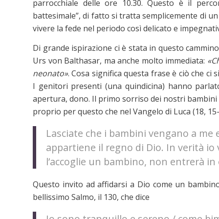
parrocchiale delle ore 10.30. Questo è il perco
battesimale”, di fatto si tratta semplicemente di un
vivere la fede nel periodo così delicato e impegnativ
Di grande ispirazione ci è stata in questo cammino
Urs von Balthasar, ma anche molto immediata:
«Ch
neonato»
. Cosa significa questa frase è ciò che ci 
I genitori presenti (una quindicina) hanno parlato
apertura, dono. Il primo sorriso dei nostri bambini c
proprio per questo che nel Vangelo di Luca (18, 15
Lasciate che i bambini vengano a me e 
appartiene il regno di Dio. In verità io
l’accoglie un bambino, non entrerà in 
Questo invito ad affidarsi a Dio come un bambino
bellissimo Salmo, il 130, che dice
Io sono tranquillo e sereno / come bi