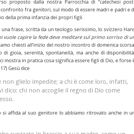
rso proposto dalla nostra Parrocchia di “catechesi post
 confronto fra genitori, sul modo di essere madri e padri e d
o della prima infanzia dei propri figli.
 una frase, scritta da un teologo serissimo, lo svizzero Han
i vuole capire la fede deve meditare sul primo sorriso di u
siamo chiesti all’inizio del nostro incontro di domenica scorsa
 di gioia, serenità, spontaneità, ma anche di disponibilità
i mostra in pratica cosa significa essere figli di Dio, e forse 
-17) Gesù dice
non glielo impedite; a chi è come loro, infatti,
 vi dico: chi non accoglie il regno di Dio come
esso.
 si affida al suo genitore lo abbiamo ritrovato anche in u
mbo svezzato in braccio a sua madre, come un