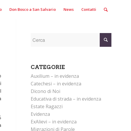
o
Don Bosco a San Salvario
News
Contatti
CATEGORIE
o
Auxilium – in evidenza
i
Catechesi – in evidenza
l
Dicono di Noi
a
Educativa di strada – in evidenza
Estate Ragazzi
Evidenza
5
ExAlievi – in evidenza
a
Migrazioni di Parole