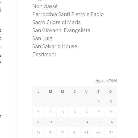
-
Non classé
i
Parrocchia Santi Pietro e Paolo
Sacro Cuore di Maria
s
San Giovanni Evangelista
n
San Luigi
.
San Salvario House
,
Testimoni
è
Agosto 2026
L
M
M
G
V
S
D
1
2
3
4
5
6
7
8
9
n
10
11
12
13
14
15
16
17
18
19
20
21
22
23