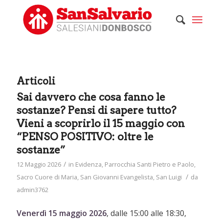
Articoli
Sai davvero che cosa fanno le
sostanze? Pensi di sapere tutto?
Vieni a scoprirlo il 15 maggio con
“PENSO POSITIVO: oltre le
sostanze”
/
12 Maggio 2026
in
Evidenza
,
Parrocchia Santi Pietro e Paolo
,
/
Sacro Cuore di Maria
,
San Giovanni Evangelista
,
San Luigi
da
admin3762
Venerdì 15 maggio 2026
, dalle 15:00 alle 18:30,