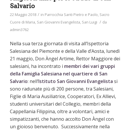
Salvario
/
22 Maggio 2018
in
Parrocchia Santi Pietro e Paolo
,
Sacro
/
Cuore di Maria
,
San Giovanni Evangelista
,
San Luigi
da
admin3762
Nella sua terza giornata di visita all’Ispettoria
Salesiana del Piemonte e della Valle d’Aosta, lunedì
21 maggio, Don Àngel Artime, Rettor Maggiore dei
salesiani, ha incontrato i
membri dei vari gruppi
della Famiglia Salesiana nel quartiere di San
Salvario
: nell’
Istituto San Giovanni Evangelista
si
sono radunate più di 200 persone, tra Salesiani,
Figlie di Maria Ausiliatrice, Cooperatori, Ex Allievi,
studenti universitari del Collegio, membri della
Cappellania Filippina, oltre a volontari, amici e
simpatizzanti, che hanno accolto Don Àngel con
un gioioso benvenuto. Successivamente nella