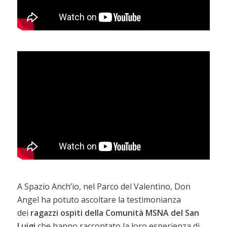
A Spazio Anch’io, nel Parco del Valentino, Don
Angel ha potuto ascoltare la testimonianza
dei
ragazzi ospiti
della Comunità MSNA del San
Luigi
che hanno raccontato la loro esperienza di