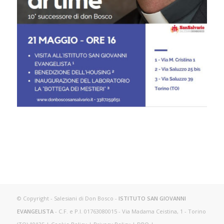
© Copyright - Salesiani di Don Bosco -
ISTITUTO SAN GIOVANNI
EVANGELISTA
- C.F. e P.I. 01763080015 - Via Madama Ceistina, 1 - Torino