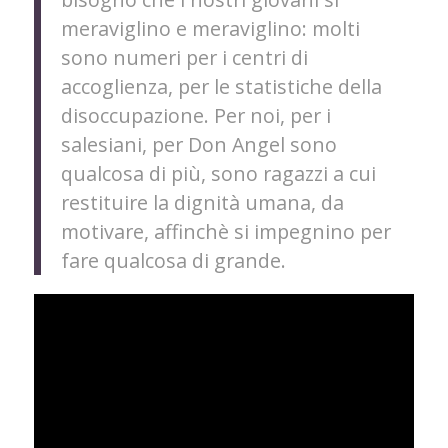
meraviglino e meraviglino: molti
sono numeri per i centri di
accoglienza, per le statistiche della
disoccupazione. Per noi, per i
salesiani, per Don Angel sono
qualcosa di più, sono ragazzi a cui
restituire la dignità umana, da
motivare, affinchè si impegnino per
fare qualcosa di grande.