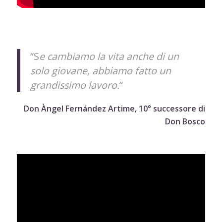
“S
e cambiamo la vita anche di un
solo giovane, abbiamo fatto un
grandissimo lavoro.
“
Don Àngel Fernández Artime, 10° successore di
Don Bosco