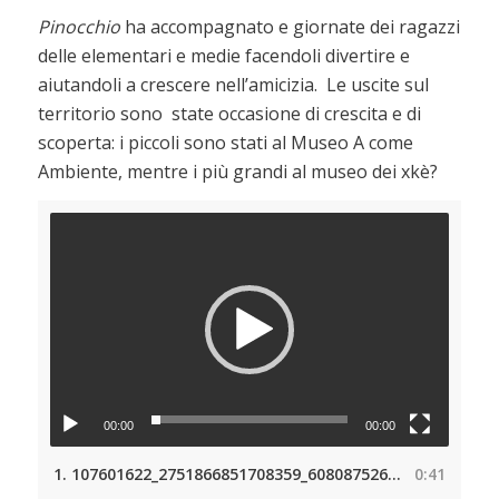
Pinocchio
ha accompagnato e giornate dei ragazzi
delle elementari e medie facendoli divertire e
aiutandoli a crescere nell’amicizia. Le uscite sul
territorio sono state occasione di crescita e di
scoperta: i piccoli sono stati al Museo A come
Ambiente, mentre i più grandi al museo dei xkè?
00:00
00:00
1.
107601622_2751866851708359_6080875267267471867_n
0:41