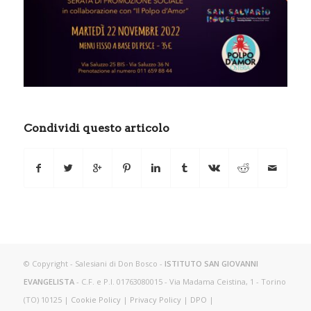
Condividi questo articolo
© Copyright - Salesiani di Don Bosco -
ISTITUTO SAN GIOVANNI
EVANGELISTA
- C.F. e P.I. 01763080015 - Via Madama Ceistina, 1 - Torino
(TO) 10125 |
Cookie Policy
|
Privacy Policy
|
DPO
|