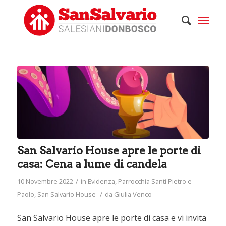
San Salvario House apre le porte di
casa: Cena a lume di candela
/
10 Novembre 2022
in
Evidenza
,
Parrocchia Santi Pietro e
/
Paolo
,
San Salvario House
da
Giulia Venco
San Salvario House apre le porte di casa e vi invita