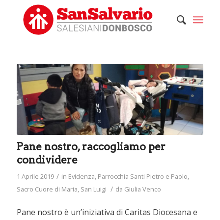
Pane nostro, raccogliamo per
condividere
/
1 Aprile 2019
in
Evidenza
,
Parrocchia Santi Pietro e Paolo
,
/
Sacro Cuore di Maria
,
San Luigi
da
Giulia Venco
Pane nostro è un’iniziativa di Caritas Diocesana e