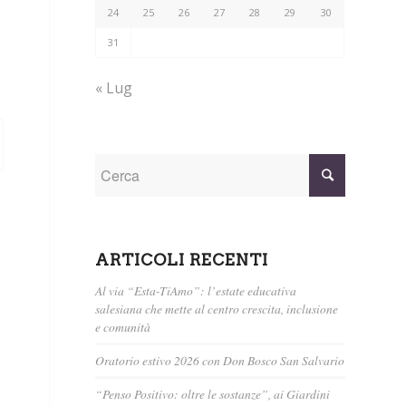
24
25
26
27
28
29
30
31
« Lug
ARTICOLI RECENTI
Al via “Esta-TiAmo”: l’estate educativa
salesiana che mette al centro crescita, inclusione
e comunità
Oratorio estivo 2026 con Don Bosco San Salvario
“Penso Positivo: oltre le sostanze”, ai Giardini