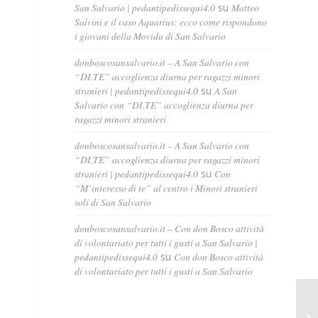
San Salvario | pedantipedissequi4.0
su
Matteo
Salvini e il caso Aquarius: ecco come rispondono
i giovani della Movida di San Salvario
donboscosansalvario.it – A San Salvario con
“DI.TE” accoglienza diurna per ragazzi minori
stranieri | pedantipedissequi4.0
su
A San
Salvario con “DI.TE” accoglienza diurna per
ragazzi minori stranieri
donboscosansalvario.it – A San Salvario con
“DI.TE” accoglienza diurna per ragazzi minori
stranieri | pedantipedissequi4.0
su
Con
“M’interesso di te” al centro i Minori stranieri
soli di San Salvario
donboscosansalvario.it – Con don Bosco attività
di volontariato per tutti i gusti a San Salvario |
pedantipedissequi4.0
su
Con don Bosco attività
di volontariato per tutti i gusti a San Salvario