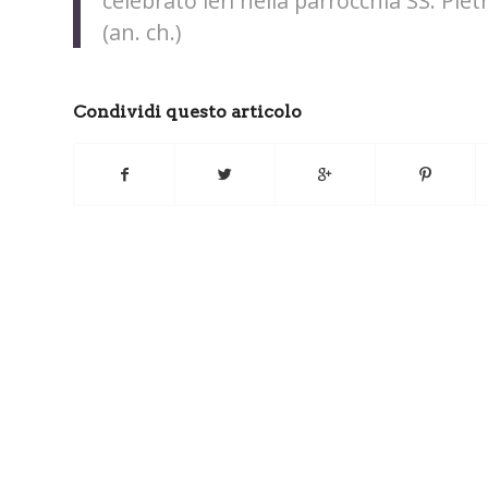
celebrato ieri nella parrocchia SS. Piet
(an. ch.)
Condividi questo articolo