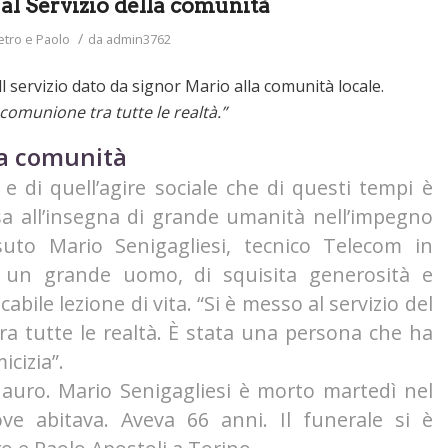
al Servizio della comunità
/
etro e Paolo
da
admin3762
ll servizio dato da signor Mario alla comunità locale.
a comunione tra tutte le realtà.”
lla comunità
 e di quell’agire sociale che di questi tempi è
rsa all’insegna di grande umanità nell’impegno
ssuto Mario Senigagliesi, tecnico Telecom in
i un grande uomo, di squisita generosità e
bile lezione di vita. “Si è messo al servizio del
tra tutte le realtà. È stata una persona che ha
icizia”.
Mauro. Mario Senigagliesi è morto martedì nel
ve abitava. Aveva 66 anni. Il funerale si è