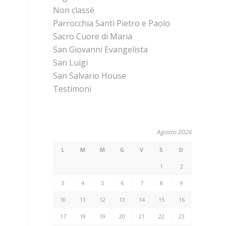
Non classé
Parrocchia Santi Pietro e Paolo
Sacro Cuore di Maria
San Giovanni Evangelista
San Luigi
San Salvario House
Testimoni
Agosto 2026
L
M
M
G
V
S
D
1
2
3
4
5
6
7
8
9
10
11
12
13
14
15
16
17
18
19
20
21
22
23