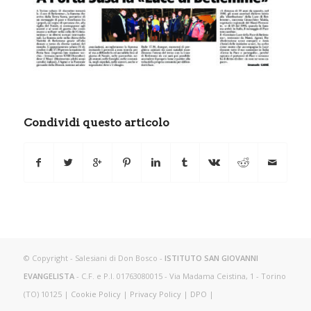
Condividi questo articolo
© Copyright - Salesiani di Don Bosco -
ISTITUTO SAN GIOVANNI
EVANGELISTA
- C.F. e P.I. 01763080015 - Via Madama Ceistina, 1 - Torino
(TO) 10125 |
Cookie Policy
|
Privacy Policy
|
DPO
|