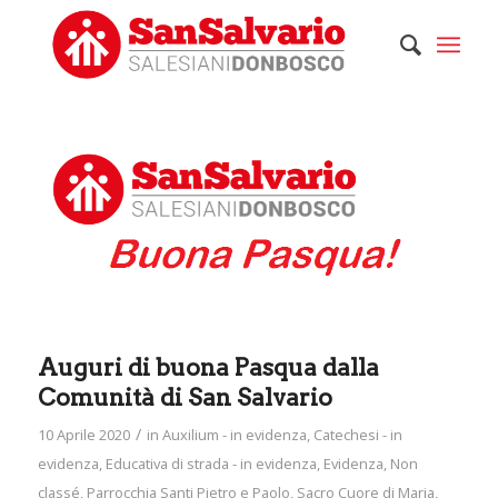
Auguri di buona Pasqua dalla
Comunità di San Salvario
/
10 Aprile 2020
in
Auxilium - in evidenza
,
Catechesi - in
evidenza
,
Educativa di strada - in evidenza
,
Evidenza
,
Non
classé
,
Parrocchia Santi Pietro e Paolo
,
Sacro Cuore di Maria
,