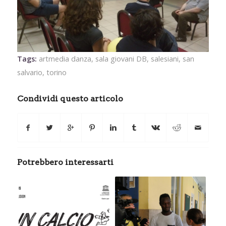
Tags:
artmedia danza
,
sala giovani DB
,
salesiani
,
san
salvario
,
torino
Condividi questo articolo
Potrebbero interessarti