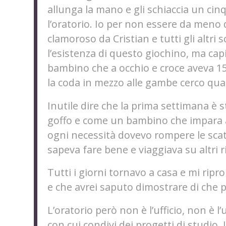
allunga la mano e gli schiaccia un ci
l’oratorio. Io per non essere da meno d
clamoroso da Cristian e tutti gli altr
l’esistenza di questo giochino, ma cap
bambino che a occhio e croce aveva 15 
la coda in mezzo alle gambe cerco qual
Inutile dire che la prima settimana è 
goffo e come un bambino che impara 
ogni necessità dovevo rompere le scato
sapeva fare bene e viaggiava su altri r
Tutti i giorni tornavo a casa e mi rip
e che avrei saputo dimostrare di che 
L’oratorio però non è l’ufficio, non è 
con cui condivi dei progetti di studio.