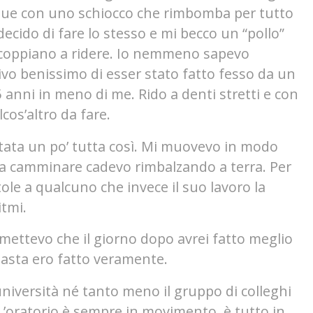
nque con uno schiocco che rimbomba per tutto
ecido di fare lo stesso e mi becco un “pollo”
i scoppiano a ridere. Io nemmeno sapevo
ivo benissimo di esser stato fatto fesso da un
anni in meno di me. Rido a denti stretti e con
cos’altro da fare.
stata un po’ tutta così. Mi muovevo in modo
a camminare cadevo rimbalzando a terra. Per
le a qualcuno che invece il suo lavoro la
itmi.
romettevo che il giorno dopo avrei fatto meglio
pasta ero fatto veramente.
l’università né tanto meno il gruppo di colleghi
 L’oratorio è sempre in movimento, è tutto in