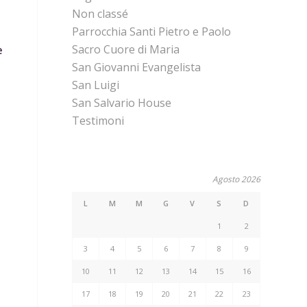
Non classé
Parrocchia Santi Pietro e Paolo
Sacro Cuore di Maria
e
San Giovanni Evangelista
San Luigi
San Salvario House
Testimoni
Agosto 2026
L
M
M
G
V
S
D
1
2
3
4
5
6
7
8
9
10
11
12
13
14
15
16
17
18
19
20
21
22
23