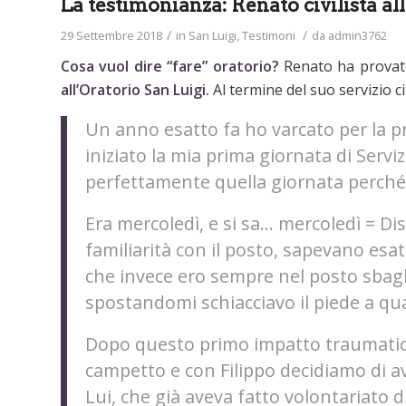
La testimonianza: Renato civilista al
/
/
29 Settembre 2018
in
San Luigi
,
Testimoni
da
admin3762
Cosa vuol dire “fare” oratorio?
Renato ha provato
all’Oratorio San Luigi.
Al termine del suo servizio c
Un anno esatto fa ho varcato per la pri
iniziato la mia prima giornata di Serviz
perfettamente quella giornata perché 
Era mercoledì, e si sa… mercoledì = Dist
familiarità con il posto, sapevano es
che invece ero sempre nel posto sbagli
spostandomi schiacciavo il piede a qua
Dopo questo primo impatto traumatico 
campetto e con Filippo decidiamo di av
Lui, che già aveva fatto volontariato d