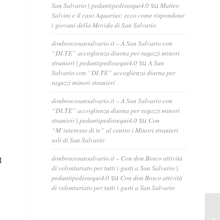
San Salvario | pedantipedissequi4.0
su
Matteo
Salvini e il caso Aquarius: ecco come rispondono
i giovani della Movida di San Salvario
donboscosansalvario.it – A San Salvario con
“DI.TE” accoglienza diurna per ragazzi minori
stranieri | pedantipedissequi4.0
su
A San
Salvario con “DI.TE” accoglienza diurna per
ragazzi minori stranieri
donboscosansalvario.it – A San Salvario con
“DI.TE” accoglienza diurna per ragazzi minori
stranieri | pedantipedissequi4.0
su
Con
“M’interesso di te” al centro i Minori stranieri
soli di San Salvario
donboscosansalvario.it – Con don Bosco attività
I
di volontariato per tutti i gusti a San Salvario |
pedantipedissequi4.0
su
Con don Bosco attività
di volontariato per tutti i gusti a San Salvario