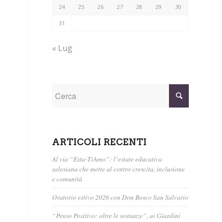
24
25
26
27
28
29
30
31
« Lug
ARTICOLI RECENTI
Al via “Esta-TiAmo”: l’estate educativa
salesiana che mette al centro crescita, inclusione
e comunità
Oratorio estivo 2026 con Don Bosco San Salvario
“Penso Positivo: oltre le sostanze”, ai Giardini