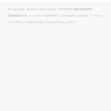
© Copyright - Salesiani di Don Bosco -
ISTITUTO SAN GIOVANNI
EVANGELISTA
- C.F. e P.I. 01763080015 - Via Madama Ceistina, 1 - Torino
(TO) 10125 |
Cookie Policy
|
Privacy Policy
|
DPO
|