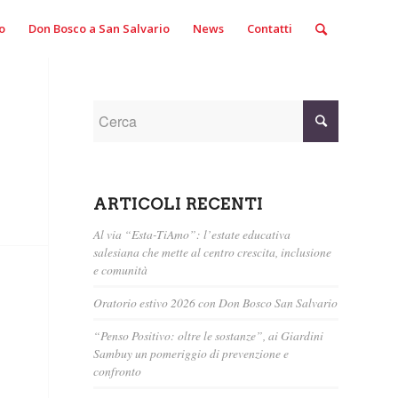
o
Don Bosco a San Salvario
News
Contatti
ARTICOLI RECENTI
Al via “Esta-TiAmo”: l’estate educativa
salesiana che mette al centro crescita, inclusione
e comunità
Oratorio estivo 2026 con Don Bosco San Salvario
“Penso Positivo: oltre le sostanze”, ai Giardini
Sambuy un pomeriggio di prevenzione e
confronto