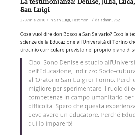
La testimonianza: Denise, Julia, Luca,
San Luigi
/
/
27 Aprile 2018
in
San Luigi
,
Testimoni
da
admin3762
Cosa vuol dire don Bosco a San Salvario? Ecco la tes
scienze della Educazione all’Università di Torino che
tirocinio curriculare previsto nel proprio piano di s
Ciao! Sono Denise e studio all’Universit
dell’Educazione, indirizzo Socio-cultur
all’Oratorio San Luigi di Torino. Perc
migliore per sperimentare il ruolo di e
competenze in campo umanitario per ra
difficoltà. Spero che questa esperienz
deve avere un educatore. Perché Educa
qui lo imparerò!