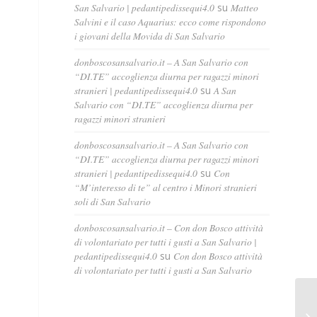
San Salvario | pedantipedissequi4.0
su
Matteo
Salvini e il caso Aquarius: ecco come rispondono
i giovani della Movida di San Salvario
donboscosansalvario.it – A San Salvario con
“DI.TE” accoglienza diurna per ragazzi minori
stranieri | pedantipedissequi4.0
su
A San
Salvario con “DI.TE” accoglienza diurna per
ragazzi minori stranieri
donboscosansalvario.it – A San Salvario con
“DI.TE” accoglienza diurna per ragazzi minori
stranieri | pedantipedissequi4.0
su
Con
“M’interesso di te” al centro i Minori stranieri
soli di San Salvario
donboscosansalvario.it – Con don Bosco attività
di volontariato per tutti i gusti a San Salvario |
pedantipedissequi4.0
su
Con don Bosco attività
di volontariato per tutti i gusti a San Salvario