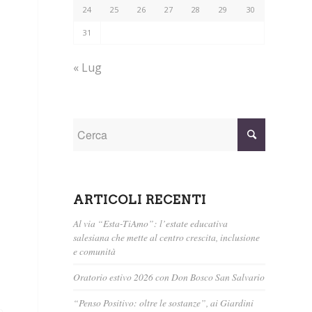
24
25
26
27
28
29
30
31
« Lug
ARTICOLI RECENTI
Al via “Esta-TiAmo”: l’estate educativa
salesiana che mette al centro crescita, inclusione
e comunità
Oratorio estivo 2026 con Don Bosco San Salvario
“Penso Positivo: oltre le sostanze”, ai Giardini