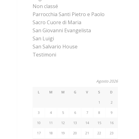
Non classé
Parrocchia Santi Pietro e Paolo
Sacro Cuore di Maria
San Giovanni Evangelista
San Luigi
San Salvario House
Testimoni
Agosto 2026
L
M
M
G
V
S
D
1
2
3
4
5
6
7
8
9
10
11
12
13
14
15
16
17
18
19
20
21
22
23