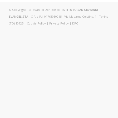
© Copyright - Salesiani di Don Bosco -
ISTITUTO SAN GIOVANNI
EVANGELISTA
- C.F. e P.I. 01763080015 - Via Madama Ceistina, 1 - Torino
(TO) 10125 |
Cookie Policy
|
Privacy Policy
|
DPO
|