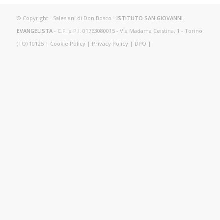
© Copyright - Salesiani di Don Bosco -
ISTITUTO SAN GIOVANNI
EVANGELISTA
- C.F. e P.I. 01763080015 - Via Madama Ceistina, 1 - Torino
(TO) 10125 |
Cookie Policy
|
Privacy Policy
|
DPO
|