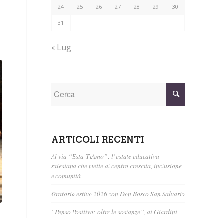
24
25
26
27
28
29
30
31
« Lug
ARTICOLI RECENTI
Al via “Esta-TiAmo”: l’estate educativa
salesiana che mette al centro crescita, inclusione
e comunità
Oratorio estivo 2026 con Don Bosco San Salvario
“Penso Positivo: oltre le sostanze”, ai Giardini