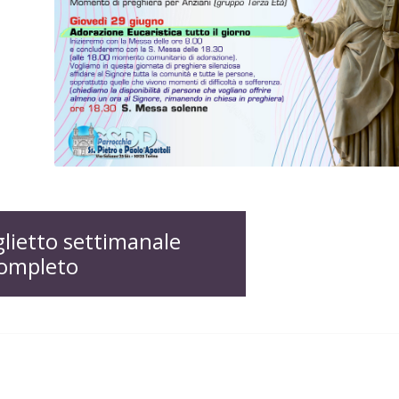
oglietto settimanale
ompleto