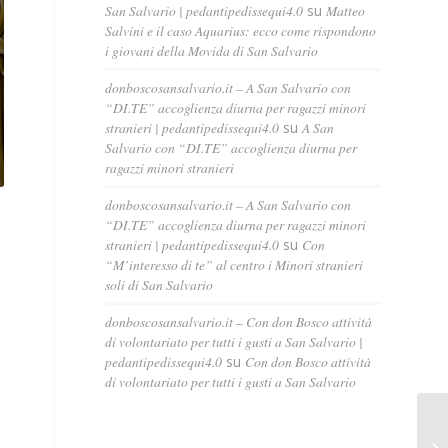
San Salvario | pedantipedissequi4.0
su
Matteo
Salvini e il caso Aquarius: ecco come rispondono
i giovani della Movida di San Salvario
donboscosansalvario.it – A San Salvario con
“DI.TE” accoglienza diurna per ragazzi minori
stranieri | pedantipedissequi4.0
su
A San
Salvario con “DI.TE” accoglienza diurna per
ragazzi minori stranieri
donboscosansalvario.it – A San Salvario con
“DI.TE” accoglienza diurna per ragazzi minori
stranieri | pedantipedissequi4.0
su
Con
“M’interesso di te” al centro i Minori stranieri
soli di San Salvario
donboscosansalvario.it – Con don Bosco attività
di volontariato per tutti i gusti a San Salvario |
pedantipedissequi4.0
su
Con don Bosco attività
di volontariato per tutti i gusti a San Salvario