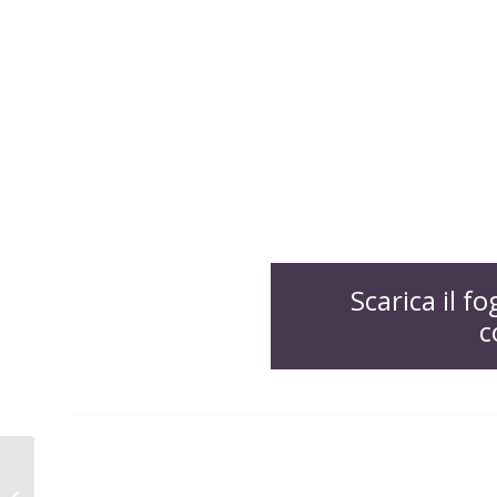
Scarica il f
c
Maker Lab San Luigi:
un successo di