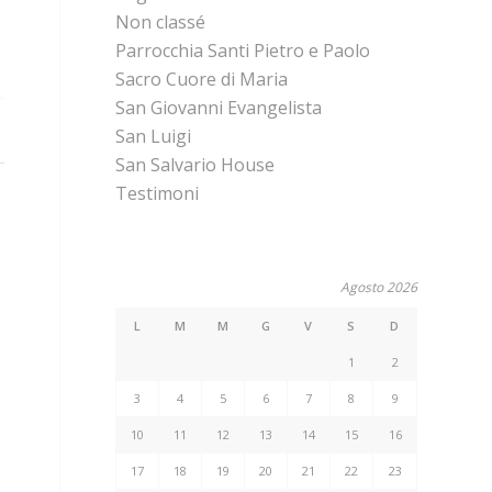
Non classé
Parrocchia Santi Pietro e Paolo
Sacro Cuore di Maria
San Giovanni Evangelista
San Luigi
San Salvario House
Testimoni
Agosto 2026
L
M
M
G
V
S
D
1
2
3
4
5
6
7
8
9
10
11
12
13
14
15
16
17
18
19
20
21
22
23