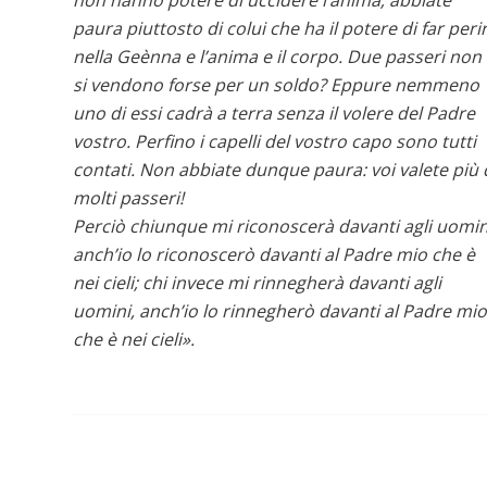
non hanno potere di uccidere l’anima; abbiate
paura piuttosto di colui che ha il potere di far peri
nella Geènna e l’anima e il corpo. Due passeri non
si vendono forse per un soldo? Eppure nemmeno
uno di essi cadrà a terra senza il volere del Padre
vostro. Perfino i capelli del vostro capo sono tutti
contati. Non abbiate dunque paura: voi valete più 
molti passeri!
Perciò chiunque mi riconoscerà davanti agli uomin
anch’io lo riconoscerò davanti al Padre mio che è
nei cieli; chi invece mi rinnegherà davanti agli
uomini, anch’io lo rinnegherò davanti al Padre mio
che è nei cieli».