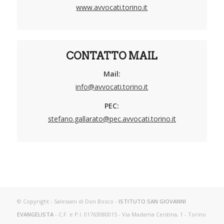
www.avvocati.torino.it
CONTATTO MAIL
Mail:
info@avvocati.torino.it
PEC:
stefano.gallarato@pec.avvocati.torino.it
© Copyright - Salesiani di Don Bosco -
ISTITUTO SAN GIOVANNI
EVANGELISTA
- C.F. e P.I. 01763080015 - Via Madama Ceistina, 1 - Torino