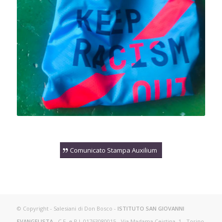
Comunicato Stampa Auxilium
© Copyright - Salesiani di Don Bosco -
ISTITUTO SAN GIOVANNI
EVANGELISTA
- C.F. e P.I. 01763080015 - Via Madama Ceistina, 1 - Torino