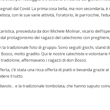
egnati dal Covid. La prima cosa bella, ma non secondaria, è il 
ta, con le sue varie attività, l’oratorio, le parrocchie, l’educa
ucaristica, presieduta da don Michele Molinar, vicario dell’Isp
a dal protagonismo dei ragazzi del catechismo con preghiere,
 la tradizionale foto di gruppo. Sono seguiti giochi, stand d
 Bosco, molto gradito. Qui le nostre catechiste e volontarie 
 tradizione, affermavano i ragazzi di don Bosco.
ferta, c’è stata una ricca offerta di piatti e bevanda grazie al 
dere il tutto.
llavolo… e la tradizionale tombolata, che hanno saputo coinvol