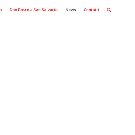
o
Don Bosco a San Salvario
News
Contatti