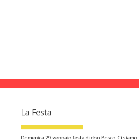
La Festa
Domenica 29 gennaio festa di don Bosco. Ci siamo ri