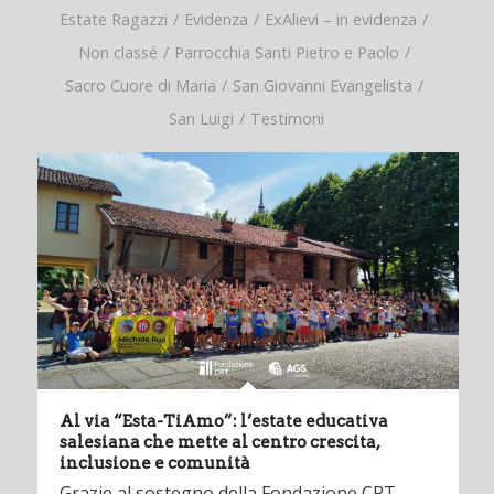
Estate Ragazzi
/
Evidenza
/
ExAlievi – in evidenza
/
Non classé
/
Parrocchia Santi Pietro e Paolo
/
Sacro Cuore di Maria
/
San Giovanni Evangelista
/
San Luigi
/
Testimoni
Al via “Esta-TiAmo”: l’estate educativa
salesiana che mette al centro crescita,
inclusione e comunità
Grazie al sostegno della Fondazione CRT,