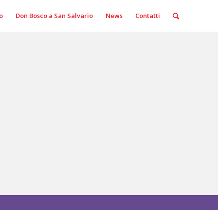
o
Don Bosco a San Salvario
News
Contatti