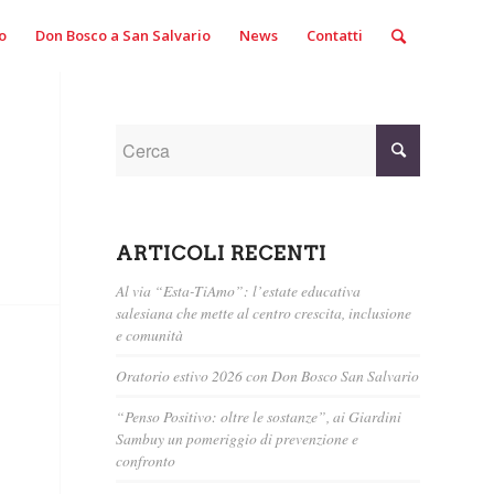
o
Don Bosco a San Salvario
News
Contatti
ARTICOLI RECENTI
Al via “Esta-TiAmo”: l’estate educativa
salesiana che mette al centro crescita, inclusione
e comunità
Oratorio estivo 2026 con Don Bosco San Salvario
“Penso Positivo: oltre le sostanze”, ai Giardini
Sambuy un pomeriggio di prevenzione e
confronto