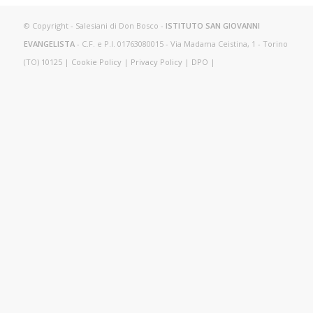
© Copyright - Salesiani di Don Bosco -
ISTITUTO SAN GIOVANNI
EVANGELISTA
- C.F. e P.I. 01763080015 - Via Madama Ceistina, 1 - Torino
(TO) 10125 |
Cookie Policy
|
Privacy Policy
|
DPO
|