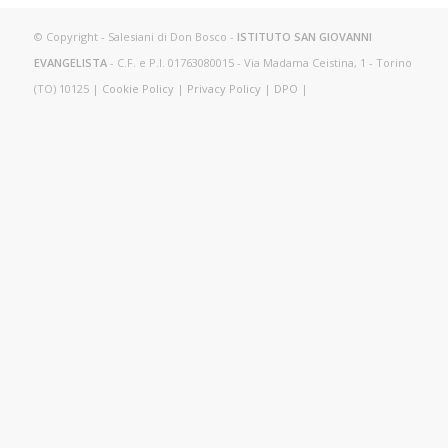
© Copyright - Salesiani di Don Bosco -
ISTITUTO SAN GIOVANNI
EVANGELISTA
- C.F. e P.I. 01763080015 - Via Madama Ceistina, 1 - Torino
(TO) 10125 |
Cookie Policy
|
Privacy Policy
|
DPO
|