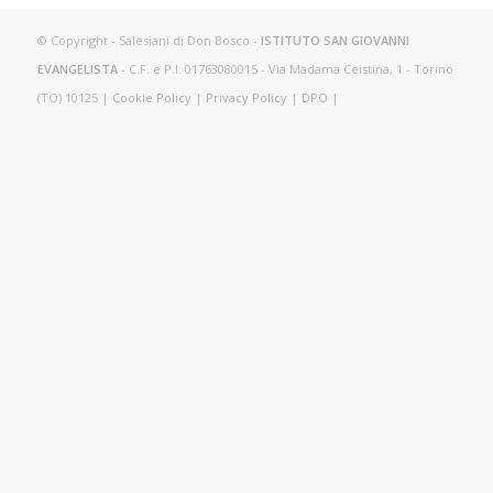
© Copyright - Salesiani di Don Bosco -
ISTITUTO SAN GIOVANNI
EVANGELISTA
- C.F. e P.I. 01763080015 - Via Madama Ceistina, 1 - Torino
(TO) 10125 |
Cookie Policy
|
Privacy Policy
|
DPO
|