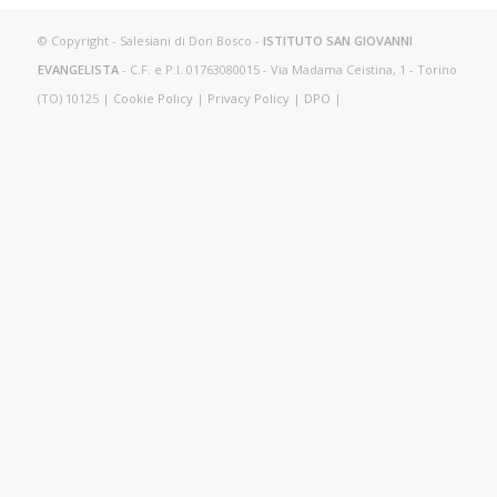
© Copyright - Salesiani di Don Bosco -
ISTITUTO SAN GIOVANNI
EVANGELISTA
- C.F. e P.I. 01763080015 - Via Madama Ceistina, 1 - Torino
(TO) 10125 |
Cookie Policy
|
Privacy Policy
|
DPO
|