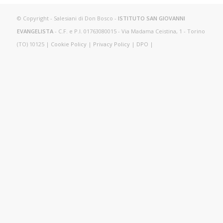
© Copyright - Salesiani di Don Bosco -
ISTITUTO SAN GIOVANNI
EVANGELISTA
- C.F. e P.I. 01763080015 - Via Madama Ceistina, 1 - Torino
(TO) 10125 |
Cookie Policy
|
Privacy Policy
|
DPO
|